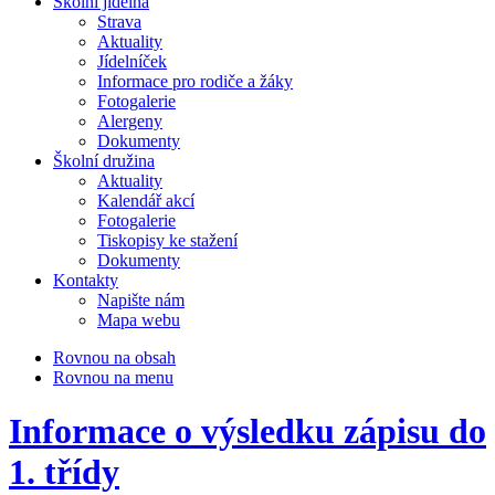
Školní jídelna
Strava
Aktuality
Jídelníček
Informace pro rodiče a žáky
Fotogalerie
Alergeny
Dokumenty
Školní družina
Aktuality
Kalendář akcí
Fotogalerie
Tiskopisy ke stažení
Dokumenty
Kontakty
Napište nám
Mapa webu
Rovnou na obsah
Rovnou na menu
Informace o výsledku zápisu do
1. třídy