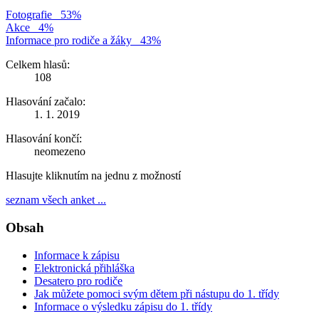
Fotografie
53%
Akce
4%
Informace pro rodiče a žáky
43%
Celkem hlasů:
108
Hlasování začalo:
1. 1. 2019
Hlasování končí:
neomezeno
Hlasujte kliknutím na jednu z možností
seznam všech anket ...
Obsah
Informace k zápisu
Elektronická přihláška
Desatero pro rodiče
Jak můžete pomoci svým dětem při nástupu do 1. třídy
Informace o výsledku zápisu do 1. třídy