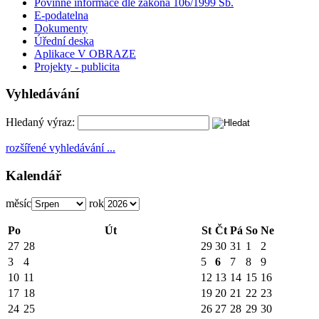
Povinné informace dle zákona 106/1999 Sb.
E-podatelna
Dokumenty
Úřední deska
Aplikace V OBRAZE
Projekty - publicita
Vyhledávání
Hledaný výraz:
rozšířené vyhledávání ...
Kalendář
měsíc
rok
Po
Út
St
Čt
Pá
So
Ne
27
28
29
30
31
1
2
3
4
5
6
7
8
9
10
11
12
13
14
15
16
17
18
19
20
21
22
23
24
25
26
27
28
29
30