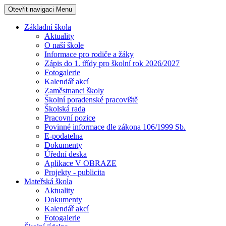
Otevřit navigaci
Menu
Základní škola
Aktuality
O naší škole
Informace pro rodiče a žáky
Zápis do 1. třídy pro školní rok 2026/2027
Fotogalerie
Kalendář akcí
Zaměstnanci školy
Školní poradenské pracoviště
Školská rada
Pracovní pozice
Povinné informace dle zákona 106/1999 Sb.
E-podatelna
Dokumenty
Úřední deska
Aplikace V OBRAZE
Projekty - publicita
Mateřská škola
Aktuality
Dokumenty
Kalendář akcí
Fotogalerie