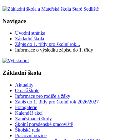
Navigace
Úvodní stránka
Základní škola
Zápis do 1. třídy pro školní rok...
Informace o výsledku zápisu do 1. třídy
Základní škola
Aktuality
O naší škole
Informace pro rodiče a žáky
Zápis do 1. třídy pro školní rok 2026/2027
Fotogalerie
Kalendář akcí
Zaměstnanci školy
Školní poradenské pracoviště
Školská rada
Pracovní pozice