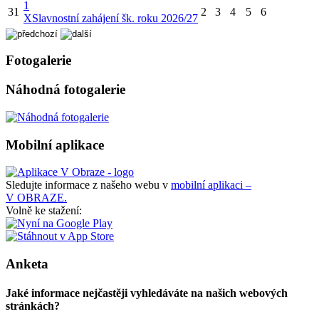
1
31
2
3
4
5
6
X
Slavnostní zahájení šk. roku 2026/27
Fotogalerie
Náhodná fotogalerie
Mobilní aplikace
Sledujte informace z našeho webu v
mobilní aplikaci –
V OBRAZE.
Volně ke stažení:
Anketa
Jaké informace nejčastěji vyhledáváte na našich webových
stránkách?