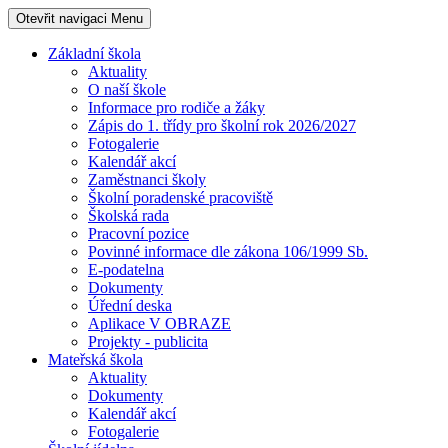
Otevřit navigaci
Menu
Základní škola
Aktuality
O naší škole
Informace pro rodiče a žáky
Zápis do 1. třídy pro školní rok 2026/2027
Fotogalerie
Kalendář akcí
Zaměstnanci školy
Školní poradenské pracoviště
Školská rada
Pracovní pozice
Povinné informace dle zákona 106/1999 Sb.
E-podatelna
Dokumenty
Úřední deska
Aplikace V OBRAZE
Projekty - publicita
Mateřská škola
Aktuality
Dokumenty
Kalendář akcí
Fotogalerie