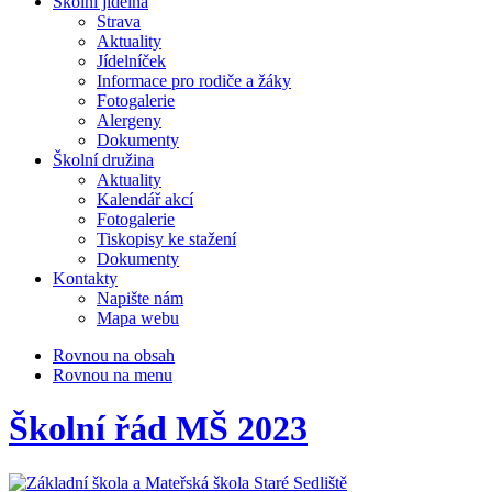
Školní jídelna
Strava
Aktuality
Jídelníček
Informace pro rodiče a žáky
Fotogalerie
Alergeny
Dokumenty
Školní družina
Aktuality
Kalendář akcí
Fotogalerie
Tiskopisy ke stažení
Dokumenty
Kontakty
Napište nám
Mapa webu
Rovnou na obsah
Rovnou na menu
Školní řád MŠ 2023