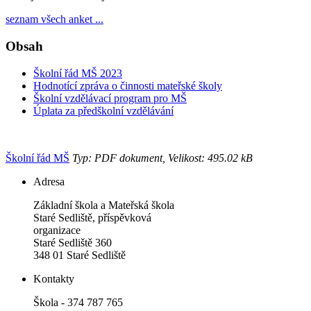
seznam všech anket ...
Obsah
Školní řád MŠ 2023
Hodnotící zpráva o činnosti mateřské školy
Školní vzdělávací program pro MŠ
Úplata za předškolní vzdělávání
Školní řád MŠ
Typ: PDF dokument, Velikost: 495.02 kB
Adresa
Základní škola a Mateřská škola
Staré Sedliště, příspěvková
organizace
Staré Sedliště 360
348 01 Staré Sedliště
Kontakty
Škola - 374 787 765