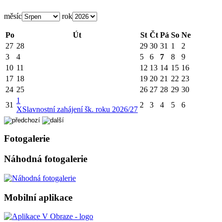
měsíc
rok
Po
Út
St
Čt
Pá
So
Ne
27
28
29
30
31
1
2
3
4
5
6
7
8
9
10
11
12
13
14
15
16
17
18
19
20
21
22
23
24
25
26
27
28
29
30
1
31
2
3
4
5
6
X
Slavnostní zahájení šk. roku 2026/27
Fotogalerie
Náhodná fotogalerie
Mobilní aplikace