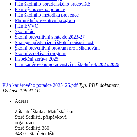
Plán školního poradenského pracoviště
Plán výchovného poradce
Plán školního metodika prevence
Minimální preventivní program
Plán EVVO
Školní řád
Školní preventivní strategie 2023-27
Strategie předcházení školní neúspěšnosti
Školní preventivní program proti šikanování
Školní vzdělávací program
Inspekční zpráva 2025
Plán kariérového poradenství na školní rok 2025/2026
Plán kariérového poradce 2025_26.pdf
Typ: PDF dokument,
Velikost: 198.41 kB
Adresa
Základní škola a Mateřská škola
Staré Sedliště, příspěvková
organizace
Staré Sedliště 360
348 01 Staré Sedliště