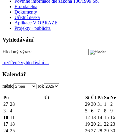
Povinné informace dle zákona 106/1999 Sb.
E-podatelna
Dokumenty
Úřední deska
Aplikace V OBRAZE
Projekty - publicita
Vyhledávání
Hledaný výraz:
rozšířené vyhledávání ...
Kalendář
měsíc
rok
Po
Út
St
Čt
Pá
So
Ne
27
28
29
30
31
1
2
3
4
5
6
7
8
9
10
11
12
13
14
15
16
17
18
19
20
21
22
23
24
25
26
27
28
29
30