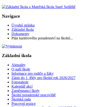
Navigace
Úvodní stránka
Základní škola
Dokumenty
Plán kariérového poradenství na školní...
Základní škola
Aktuality
O naší škole
Informace pro rodiče a žáky
Zápis do 1. třídy pro školní rok 2026/2027
Fotogalerie
Kalendář akcí
Zaměstnanci školy
Školní poradenské pracoviště
Školská rada
Pracovní pozice