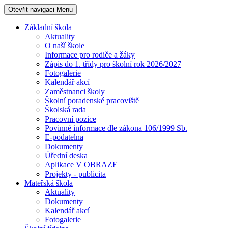
Otevřit navigaci
Menu
Základní škola
Aktuality
O naší škole
Informace pro rodiče a žáky
Zápis do 1. třídy pro školní rok 2026/2027
Fotogalerie
Kalendář akcí
Zaměstnanci školy
Školní poradenské pracoviště
Školská rada
Pracovní pozice
Povinné informace dle zákona 106/1999 Sb.
E-podatelna
Dokumenty
Úřední deska
Aplikace V OBRAZE
Projekty - publicita
Mateřská škola
Aktuality
Dokumenty
Kalendář akcí
Fotogalerie