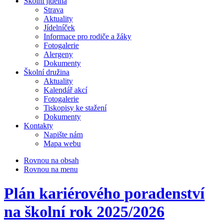
Školní jídelna
Strava
Aktuality
Jídelníček
Informace pro rodiče a žáky
Fotogalerie
Alergeny
Dokumenty
Školní družina
Aktuality
Kalendář akcí
Fotogalerie
Tiskopisy ke stažení
Dokumenty
Kontakty
Napište nám
Mapa webu
Rovnou na obsah
Rovnou na menu
Plán kariérového poradenství
na školní rok 2025/2026