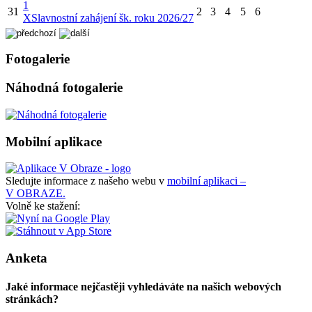
1
31
2
3
4
5
6
X
Slavnostní zahájení šk. roku 2026/27
Fotogalerie
Náhodná fotogalerie
Mobilní aplikace
Sledujte informace z našeho webu v
mobilní aplikaci –
V OBRAZE.
Volně ke stažení:
Anketa
Jaké informace nejčastěji vyhledáváte na našich webových
stránkách?