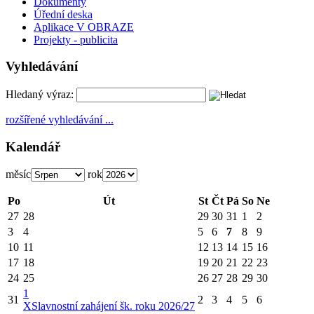
Dokumenty
Úřední deska
Aplikace V OBRAZE
Projekty - publicita
Vyhledávání
Hledaný výraz:
rozšířené vyhledávání ...
Kalendář
měsíc
rok
Po
Út
St
Čt
Pá
So
Ne
27
28
29
30
31
1
2
3
4
5
6
7
8
9
10
11
12
13
14
15
16
17
18
19
20
21
22
23
24
25
26
27
28
29
30
1
31
2
3
4
5
6
X
Slavnostní zahájení šk. roku 2026/27