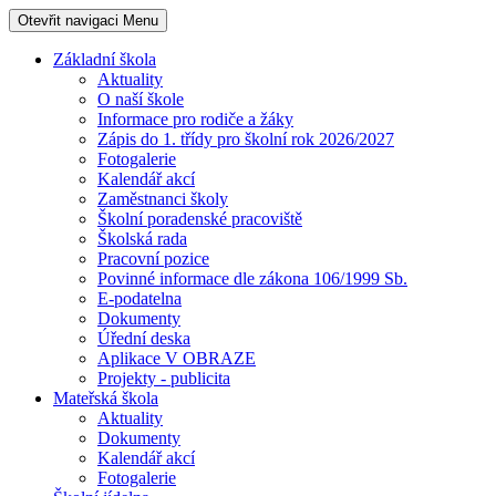
Otevřit navigaci
Menu
Základní škola
Aktuality
O naší škole
Informace pro rodiče a žáky
Zápis do 1. třídy pro školní rok 2026/2027
Fotogalerie
Kalendář akcí
Zaměstnanci školy
Školní poradenské pracoviště
Školská rada
Pracovní pozice
Povinné informace dle zákona 106/1999 Sb.
E-podatelna
Dokumenty
Úřední deska
Aplikace V OBRAZE
Projekty - publicita
Mateřská škola
Aktuality
Dokumenty
Kalendář akcí
Fotogalerie