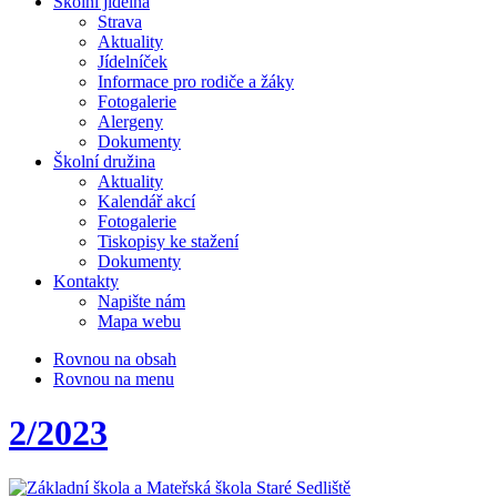
Školní jídelna
Strava
Aktuality
Jídelníček
Informace pro rodiče a žáky
Fotogalerie
Alergeny
Dokumenty
Školní družina
Aktuality
Kalendář akcí
Fotogalerie
Tiskopisy ke stažení
Dokumenty
Kontakty
Napište nám
Mapa webu
Rovnou na obsah
Rovnou na menu
2/2023