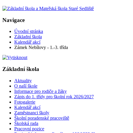
Navigace
Úvodní stránka
Základní škola
Kalendář akcí
Zámek Nebílovy - 1.-3. třída
Základní škola
Aktuality
O naší škole
Informace pro rodiče a žáky
Zápis do 1. třídy pro školní rok 2026/2027
Fotogalerie
Kalendář akcí
Zaměstnanci školy
Školní poradenské pracoviště
Školská rada
Pracovní pozice