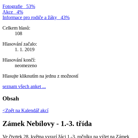
Fotografie
53%
Akce
4%
Informace pro rodiče a žáky
43%
Celkem hlasů:
108
Hlasování začalo:
1. 1. 2019
Hlasování končí:
neomezeno
Hlasujte kliknutím na jednu z možností
seznam všech anket ...
Obsah
<Zpět na
Kalendář akcí
Zámek Nebílovy - 1.-3. třída
Ve čtvrtek 28. května vyrazí žáci 1.-3. ročníku na výlet na Zámek