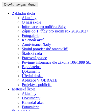
Otevřit navigaci
Menu
Základní škola
Aktuality
O naší škole
Informace pro rodiče a žáky
Zápis do 1. třídy pro školní rok 2026/2027
Fotogalerie
Kalendář akcí
Zaměstnanci školy
Školní poradenské pracoviště
Školská rada
Pracovní pozice
Povinné informace dle zákona 106/1999 Sb.
E-podatelna
Dokumenty
Úřední deska
Aplikace V OBRAZE
Projekty - publicita
Mateřská škola
Aktuality
Dokumenty
Kalendář akcí
Fotogalerie