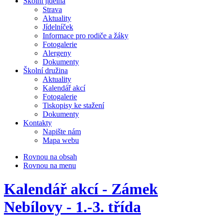
Školní jídelna
Strava
Aktuality
Jídelníček
Informace pro rodiče a žáky
Fotogalerie
Alergeny
Dokumenty
Školní družina
Aktuality
Kalendář akcí
Fotogalerie
Tiskopisy ke stažení
Dokumenty
Kontakty
Napište nám
Mapa webu
Rovnou na obsah
Rovnou na menu
Kalendář akcí - Zámek
Nebílovy - 1.-3. třída