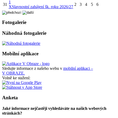
1
31
2
3
4
5
6
X
Slavnostní zahájení šk. roku 2026/27
Fotogalerie
Náhodná fotogalerie
Mobilní aplikace
Sledujte informace z našeho webu v
mobilní aplikaci –
V OBRAZE.
Volně ke stažení:
Anketa
Jaké informace nejčastěji vyhledáváte na našich webových
stránkách?