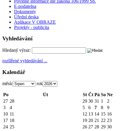
Povinné informace dle zákona 106/1999 Sb.
E-podatelna
Dokumenty
Úřední deska
Aplikace V OBRAZE
Projekty - publicita
Vyhledávání
Hledaný výraz:
rozšířené vyhledávání ...
Kalendář
měsíc
rok
Po
Út
St
Čt
Pá
So
Ne
27
28
29
30
31
1
2
3
4
5
6
7
8
9
10
11
12
13
14
15
16
17
18
19
20
21
22
23
24
25
26
27
28
29
30