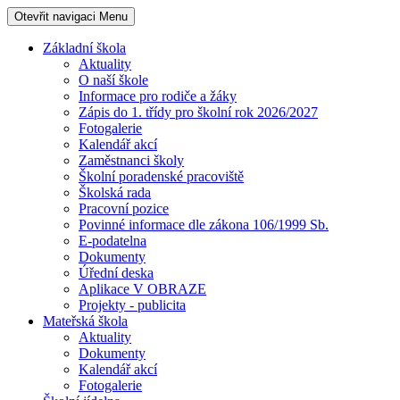
Otevřit navigaci
Menu
Základní škola
Aktuality
O naší škole
Informace pro rodiče a žáky
Zápis do 1. třídy pro školní rok 2026/2027
Fotogalerie
Kalendář akcí
Zaměstnanci školy
Školní poradenské pracoviště
Školská rada
Pracovní pozice
Povinné informace dle zákona 106/1999 Sb.
E-podatelna
Dokumenty
Úřední deska
Aplikace V OBRAZE
Projekty - publicita
Mateřská škola
Aktuality
Dokumenty
Kalendář akcí
Fotogalerie