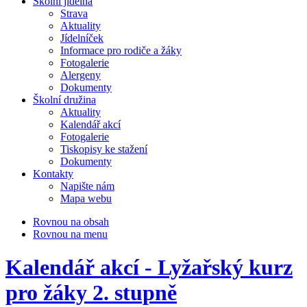
Školní jídelna
Strava
Aktuality
Jídelníček
Informace pro rodiče a žáky
Fotogalerie
Alergeny
Dokumenty
Školní družina
Aktuality
Kalendář akcí
Fotogalerie
Tiskopisy ke stažení
Dokumenty
Kontakty
Napište nám
Mapa webu
Rovnou na obsah
Rovnou na menu
Kalendář akcí - Lyžařský kurz
pro žáky 2. stupně