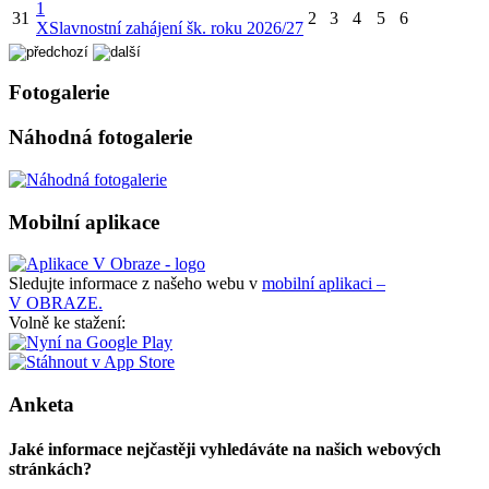
1
31
2
3
4
5
6
X
Slavnostní zahájení šk. roku 2026/27
Fotogalerie
Náhodná fotogalerie
Mobilní aplikace
Sledujte informace z našeho webu v
mobilní aplikaci –
V OBRAZE.
Volně ke stažení:
Anketa
Jaké informace nejčastěji vyhledáváte na našich webových
stránkách?