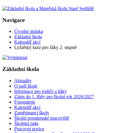
Navigace
Úvodní stránka
Základní škola
Kalendář akcí
Lyžařský kurz pro žáky 2. stupně
Základní škola
Aktuality
O naší škole
Informace pro rodiče a žáky
Zápis do 1. třídy pro školní rok 2026/2027
Fotogalerie
Kalendář akcí
Zaměstnanci školy
Školní poradenské pracoviště
Školská rada
Pracovní pozice