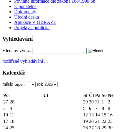
Povinné informace dle zákona 106/1999 Sb.
E-podatelna
Dokumenty
Úřední deska
Aplikace V OBRAZE
Projekty - publicita
Vyhledávání
Hledaný výraz:
rozšířené vyhledávání ...
Kalendář
měsíc
rok
Po
Út
St
Čt
Pá
So
Ne
27
28
29
30
31
1
2
3
4
5
6
7
8
9
10
11
12
13
14
15
16
17
18
19
20
21
22
23
24
25
26
27
28
29
30