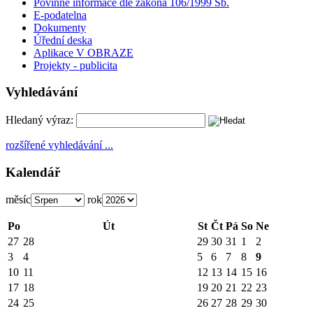
Povinné informace dle zákona 106/1999 Sb.
E-podatelna
Dokumenty
Úřední deska
Aplikace V OBRAZE
Projekty - publicita
Vyhledávání
Hledaný výraz:
rozšířené vyhledávání ...
Kalendář
měsíc
rok
Po
Út
St
Čt
Pá
So
Ne
27
28
29
30
31
1
2
3
4
5
6
7
8
9
10
11
12
13
14
15
16
17
18
19
20
21
22
23
24
25
26
27
28
29
30