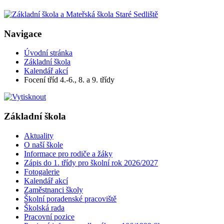
Navigace
Úvodní stránka
Základní škola
Kalendář akcí
Focení tříd 4.-6., 8. a 9. třídy
Základní škola
Aktuality
O naší škole
Informace pro rodiče a žáky
Zápis do 1. třídy pro školní rok 2026/2027
Fotogalerie
Kalendář akcí
Zaměstnanci školy
Školní poradenské pracoviště
Školská rada
Pracovní pozice