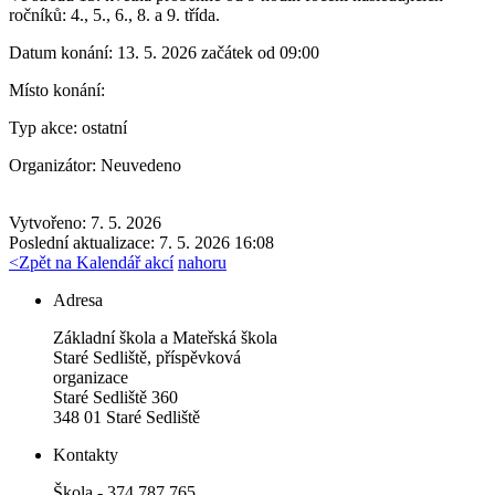
ročníků: 4., 5., 6., 8. a 9. třída.
Datum konání:
13. 5. 2026 začátek od 09:00
Místo konání:
Typ akce:
ostatní
Organizátor:
Neuvedeno
Vytvořeno: 7. 5. 2026
Poslední aktualizace: 7. 5. 2026 16:08
<
Zpět na Kalendář akcí
nahoru
Adresa
Základní škola a Mateřská škola
Staré Sedliště, příspěvková
organizace
Staré Sedliště 360
348 01 Staré Sedliště
Kontakty
Škola - 374 787 765