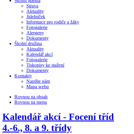
Školní jídelna
Strava
Aktuality
Jídelníček
Informace pro rodiče a žáky
Fotogalerie
Alergeny
Dokumenty
Školní družina
Aktuality
Kalendář akcí
Fotogalerie
Tiskopisy ke stažení
Dokumenty
Kontakty
Napište nám
Mapa webu
Rovnou na obsah
Rovnou na menu
Kalendář akcí - Focení tříd
4.-6., 8. a 9. třídy