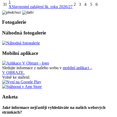
1
31
2
3
4
5
6
X
Slavnostní zahájení šk. roku 2026/27
Fotogalerie
Náhodná fotogalerie
Mobilní aplikace
Sledujte informace z našeho webu v
mobilní aplikaci –
V OBRAZE.
Volně ke stažení:
Anketa
Jaké informace nejčastěji vyhledáváte na našich webových
stránkách?