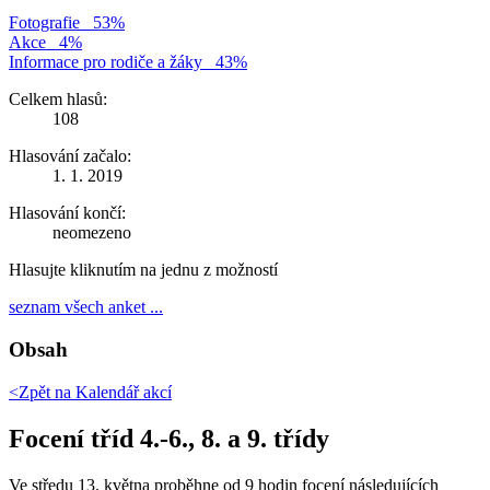
Fotografie
53%
Akce
4%
Informace pro rodiče a žáky
43%
Celkem hlasů:
108
Hlasování začalo:
1. 1. 2019
Hlasování končí:
neomezeno
Hlasujte kliknutím na jednu z možností
seznam všech anket ...
Obsah
<Zpět na
Kalendář akcí
Focení tříd 4.-6., 8. a 9. třídy
Ve středu 13. května proběhne od 9 hodin focení následujících