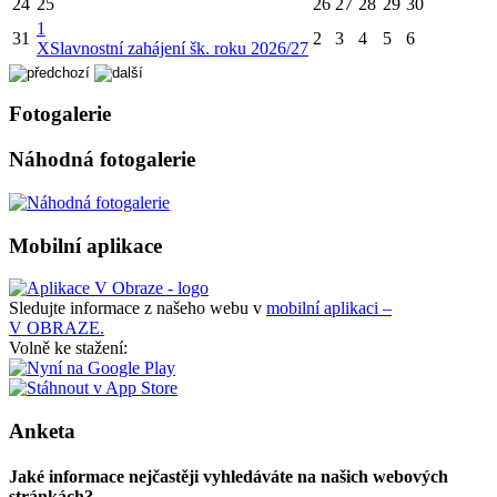
24
25
26
27
28
29
30
1
31
2
3
4
5
6
X
Slavnostní zahájení šk. roku 2026/27
Fotogalerie
Náhodná fotogalerie
Mobilní aplikace
Sledujte informace z našeho webu v
mobilní aplikaci –
V OBRAZE.
Volně ke stažení:
Anketa
Jaké informace nejčastěji vyhledáváte na našich webových
stránkách?