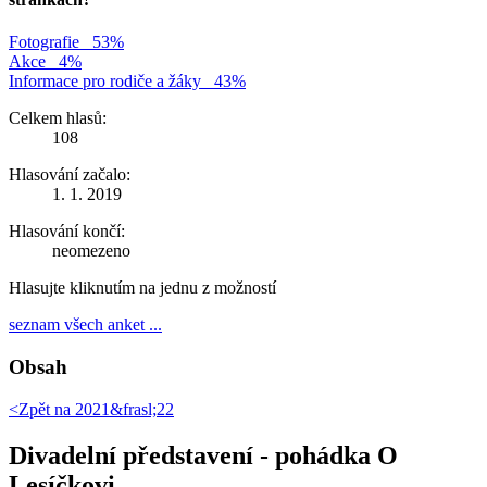
Fotografie
53%
Akce
4%
Informace pro rodiče a žáky
43%
Celkem hlasů:
108
Hlasování začalo:
1. 1. 2019
Hlasování končí:
neomezeno
Hlasujte kliknutím na jednu z možností
seznam všech anket ...
Obsah
<Zpět na
2021&frasl;22
Divadelní představení - pohádka O
Lesíčkovi