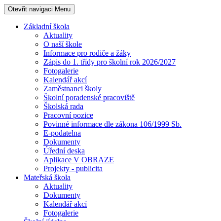
Otevřit navigaci
Menu
Základní škola
Aktuality
O naší škole
Informace pro rodiče a žáky
Zápis do 1. třídy pro školní rok 2026/2027
Fotogalerie
Kalendář akcí
Zaměstnanci školy
Školní poradenské pracoviště
Školská rada
Pracovní pozice
Povinné informace dle zákona 106/1999 Sb.
E-podatelna
Dokumenty
Úřední deska
Aplikace V OBRAZE
Projekty - publicita
Mateřská škola
Aktuality
Dokumenty
Kalendář akcí
Fotogalerie