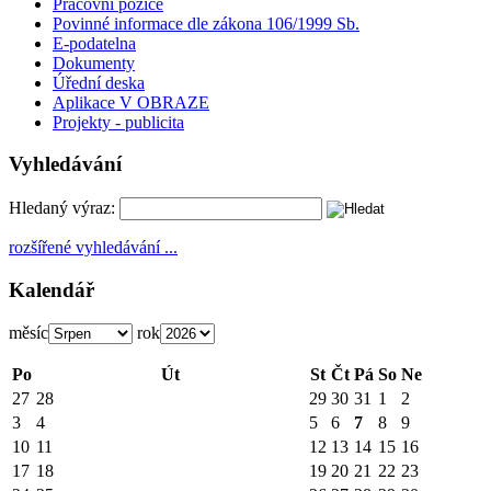
Pracovní pozice
Povinné informace dle zákona 106/1999 Sb.
E-podatelna
Dokumenty
Úřední deska
Aplikace V OBRAZE
Projekty - publicita
Vyhledávání
Hledaný výraz:
rozšířené vyhledávání ...
Kalendář
měsíc
rok
Po
Út
St
Čt
Pá
So
Ne
27
28
29
30
31
1
2
3
4
5
6
7
8
9
10
11
12
13
14
15
16
17
18
19
20
21
22
23