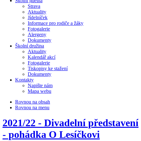
Školní jídelna
Strava
Aktuality
Jídelníček
Informace pro rodiče a žáky
Fotogalerie
Alergeny
Dokumenty
Školní družina
Aktuality
Kalendář akcí
Fotogalerie
Tiskopisy ke stažení
Dokumenty
Kontakty
Napište nám
Mapa webu
Rovnou na obsah
Rovnou na menu
2021/22 - Divadelní představení
- pohádka O Lesíčkovi