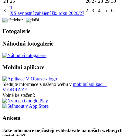
24
25
26
27
28
29
30
1
31
2
3
4
5
6
X
Slavnostní zahájení šk. roku 2026/27
Fotogalerie
Náhodná fotogalerie
Mobilní aplikace
Sledujte informace z našeho webu v
mobilní aplikaci –
V OBRAZE.
Volně ke stažení:
Anketa
Jaké informace nejčastěji vyhledáváte na našich webových
stránkách?