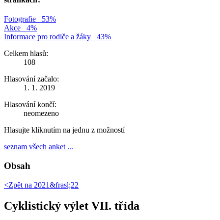
Fotografie
53%
Akce
4%
Informace pro rodiče a žáky
43%
Celkem hlasů:
108
Hlasování začalo:
1. 1. 2019
Hlasování končí:
neomezeno
Hlasujte kliknutím na jednu z možností
seznam všech anket ...
Obsah
<Zpět na
2021&frasl;22
Cyklistický výlet VII. třída