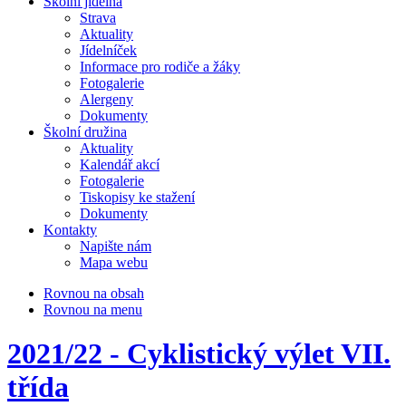
Školní jídelna
Strava
Aktuality
Jídelníček
Informace pro rodiče a žáky
Fotogalerie
Alergeny
Dokumenty
Školní družina
Aktuality
Kalendář akcí
Fotogalerie
Tiskopisy ke stažení
Dokumenty
Kontakty
Napište nám
Mapa webu
Rovnou na obsah
Rovnou na menu
2021/22 - Cyklistický výlet VII.
třída