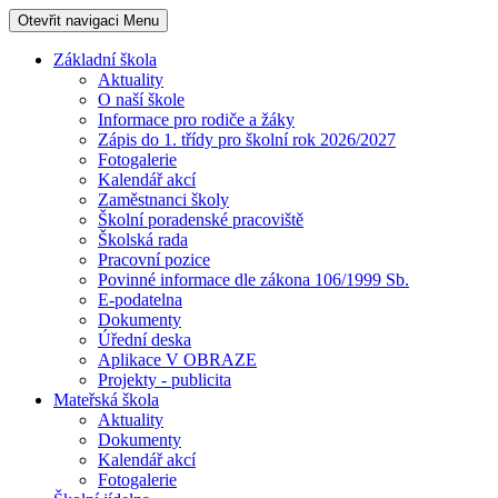
Otevřit navigaci
Menu
Základní škola
Aktuality
O naší škole
Informace pro rodiče a žáky
Zápis do 1. třídy pro školní rok 2026/2027
Fotogalerie
Kalendář akcí
Zaměstnanci školy
Školní poradenské pracoviště
Školská rada
Pracovní pozice
Povinné informace dle zákona 106/1999 Sb.
E-podatelna
Dokumenty
Úřední deska
Aplikace V OBRAZE
Projekty - publicita
Mateřská škola
Aktuality
Dokumenty
Kalendář akcí
Fotogalerie