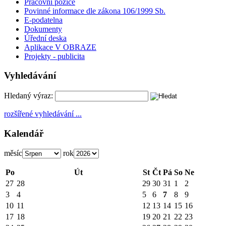
Pracovní pozice
Povinné informace dle zákona 106/1999 Sb.
E-podatelna
Dokumenty
Úřední deska
Aplikace V OBRAZE
Projekty - publicita
Vyhledávání
Hledaný výraz:
rozšířené vyhledávání ...
Kalendář
měsíc
rok
Po
Út
St
Čt
Pá
So
Ne
27
28
29
30
31
1
2
3
4
5
6
7
8
9
10
11
12
13
14
15
16
17
18
19
20
21
22
23