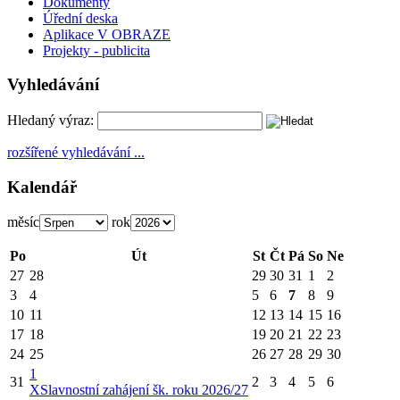
Dokumenty
Úřední deska
Aplikace V OBRAZE
Projekty - publicita
Vyhledávání
Hledaný výraz:
rozšířené vyhledávání ...
Kalendář
měsíc
rok
Po
Út
St
Čt
Pá
So
Ne
27
28
29
30
31
1
2
3
4
5
6
7
8
9
10
11
12
13
14
15
16
17
18
19
20
21
22
23
24
25
26
27
28
29
30
1
31
2
3
4
5
6
X
Slavnostní zahájení šk. roku 2026/27