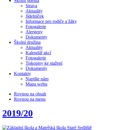
Školní jídelna
Strava
Aktuality
Jídelníček
Informace pro rodiče a žáky
Fotogalerie
Alergeny
Dokumenty
Školní družina
Aktuality
Kalendář akcí
Fotogalerie
Tiskopisy ke stažení
Dokumenty
Kontakty
Napište nám
Mapa webu
Rovnou na obsah
Rovnou na menu
2019/20