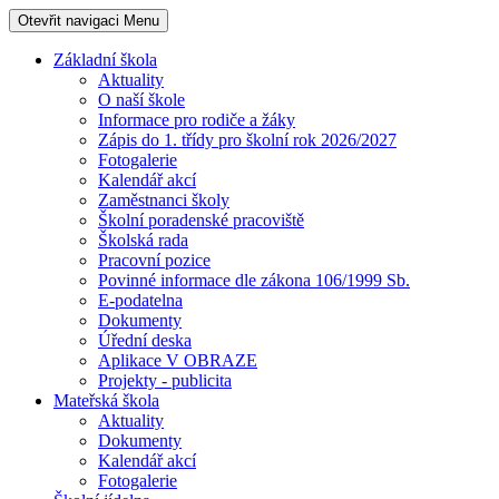
Otevřit navigaci
Menu
Základní škola
Aktuality
O naší škole
Informace pro rodiče a žáky
Zápis do 1. třídy pro školní rok 2026/2027
Fotogalerie
Kalendář akcí
Zaměstnanci školy
Školní poradenské pracoviště
Školská rada
Pracovní pozice
Povinné informace dle zákona 106/1999 Sb.
E-podatelna
Dokumenty
Úřední deska
Aplikace V OBRAZE
Projekty - publicita
Mateřská škola
Aktuality
Dokumenty
Kalendář akcí
Fotogalerie