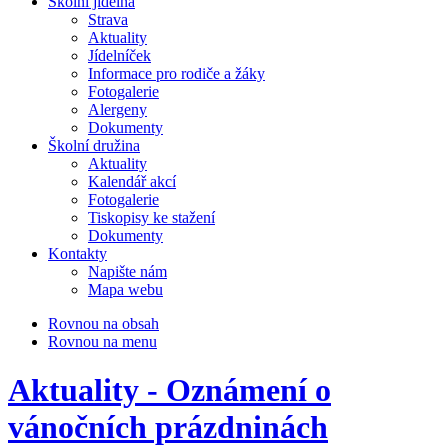
Školní jídelna
Strava
Aktuality
Jídelníček
Informace pro rodiče a žáky
Fotogalerie
Alergeny
Dokumenty
Školní družina
Aktuality
Kalendář akcí
Fotogalerie
Tiskopisy ke stažení
Dokumenty
Kontakty
Napište nám
Mapa webu
Rovnou na obsah
Rovnou na menu
Aktuality - Oznámení o
vánočních prázdninách