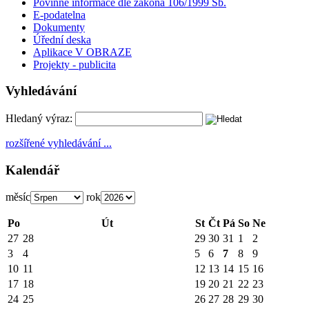
Povinné informace dle zákona 106/1999 Sb.
E-podatelna
Dokumenty
Úřední deska
Aplikace V OBRAZE
Projekty - publicita
Vyhledávání
Hledaný výraz:
rozšířené vyhledávání ...
Kalendář
měsíc
rok
Po
Út
St
Čt
Pá
So
Ne
27
28
29
30
31
1
2
3
4
5
6
7
8
9
10
11
12
13
14
15
16
17
18
19
20
21
22
23
24
25
26
27
28
29
30