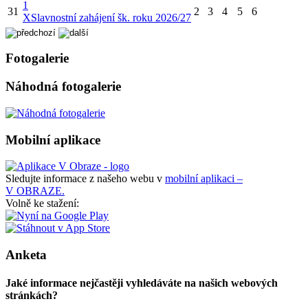
1
31
2
3
4
5
6
X
Slavnostní zahájení šk. roku 2026/27
Fotogalerie
Náhodná fotogalerie
Mobilní aplikace
Sledujte informace z našeho webu v
mobilní aplikaci –
V OBRAZE.
Volně ke stažení:
Anketa
Jaké informace nejčastěji vyhledáváte na našich webových
stránkách?