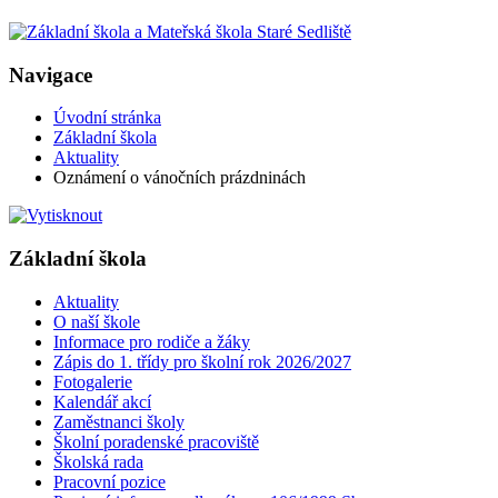
Navigace
Úvodní stránka
Základní škola
Aktuality
Oznámení o vánočních prázdninách
Základní škola
Aktuality
O naší škole
Informace pro rodiče a žáky
Zápis do 1. třídy pro školní rok 2026/2027
Fotogalerie
Kalendář akcí
Zaměstnanci školy
Školní poradenské pracoviště
Školská rada
Pracovní pozice