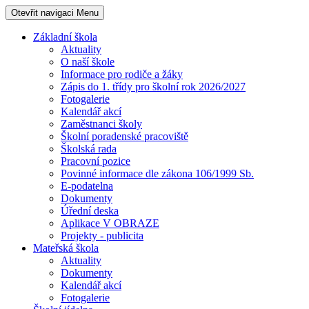
Otevřit navigaci
Menu
Základní škola
Aktuality
O naší škole
Informace pro rodiče a žáky
Zápis do 1. třídy pro školní rok 2026/2027
Fotogalerie
Kalendář akcí
Zaměstnanci školy
Školní poradenské pracoviště
Školská rada
Pracovní pozice
Povinné informace dle zákona 106/1999 Sb.
E-podatelna
Dokumenty
Úřední deska
Aplikace V OBRAZE
Projekty - publicita
Mateřská škola
Aktuality
Dokumenty
Kalendář akcí
Fotogalerie