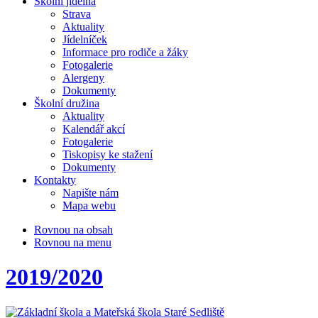
Školní jídelna
Strava
Aktuality
Jídelníček
Informace pro rodiče a žáky
Fotogalerie
Alergeny
Dokumenty
Školní družina
Aktuality
Kalendář akcí
Fotogalerie
Tiskopisy ke stažení
Dokumenty
Kontakty
Napište nám
Mapa webu
Rovnou na obsah
Rovnou na menu
2019/2020