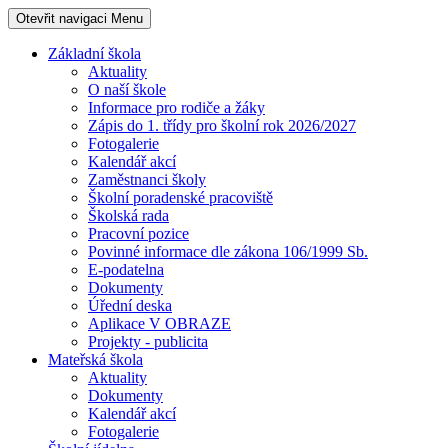
Otevřit navigaci
Menu
Základní škola
Aktuality
O naší škole
Informace pro rodiče a žáky
Zápis do 1. třídy pro školní rok 2026/2027
Fotogalerie
Kalendář akcí
Zaměstnanci školy
Školní poradenské pracoviště
Školská rada
Pracovní pozice
Povinné informace dle zákona 106/1999 Sb.
E-podatelna
Dokumenty
Úřední deska
Aplikace V OBRAZE
Projekty - publicita
Mateřská škola
Aktuality
Dokumenty
Kalendář akcí
Fotogalerie