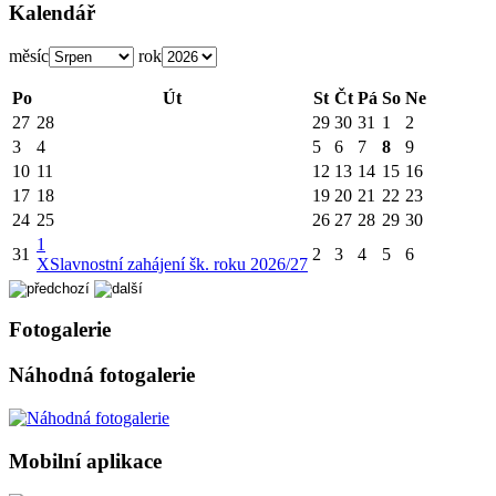
Kalendář
měsíc
rok
Po
Út
St
Čt
Pá
So
Ne
27
28
29
30
31
1
2
3
4
5
6
7
8
9
10
11
12
13
14
15
16
17
18
19
20
21
22
23
24
25
26
27
28
29
30
1
31
2
3
4
5
6
X
Slavnostní zahájení šk. roku 2026/27
Fotogalerie
Náhodná fotogalerie
Mobilní aplikace