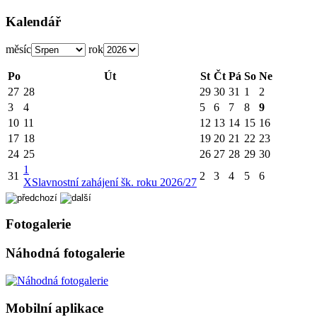
Kalendář
měsíc
rok
Po
Út
St
Čt
Pá
So
Ne
27
28
29
30
31
1
2
3
4
5
6
7
8
9
10
11
12
13
14
15
16
17
18
19
20
21
22
23
24
25
26
27
28
29
30
1
31
2
3
4
5
6
X
Slavnostní zahájení šk. roku 2026/27
Fotogalerie
Náhodná fotogalerie
Mobilní aplikace