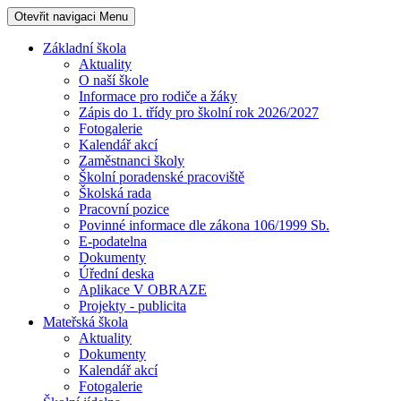
Otevřit navigaci
Menu
Základní škola
Aktuality
O naší škole
Informace pro rodiče a žáky
Zápis do 1. třídy pro školní rok 2026/2027
Fotogalerie
Kalendář akcí
Zaměstnanci školy
Školní poradenské pracoviště
Školská rada
Pracovní pozice
Povinné informace dle zákona 106/1999 Sb.
E-podatelna
Dokumenty
Úřední deska
Aplikace V OBRAZE
Projekty - publicita
Mateřská škola
Aktuality
Dokumenty
Kalendář akcí
Fotogalerie