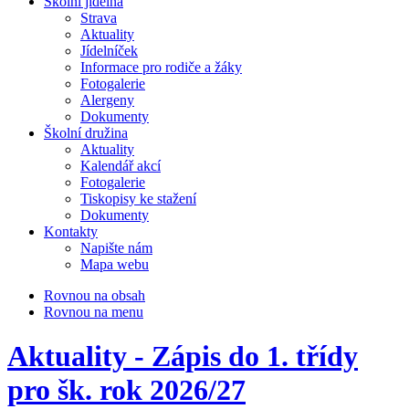
Školní jídelna
Strava
Aktuality
Jídelníček
Informace pro rodiče a žáky
Fotogalerie
Alergeny
Dokumenty
Školní družina
Aktuality
Kalendář akcí
Fotogalerie
Tiskopisy ke stažení
Dokumenty
Kontakty
Napište nám
Mapa webu
Rovnou na obsah
Rovnou na menu
Aktuality - Zápis do 1. třídy
pro šk. rok 2026/27