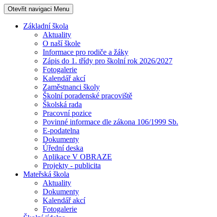
Otevřit navigaci
Menu
Základní škola
Aktuality
O naší škole
Informace pro rodiče a žáky
Zápis do 1. třídy pro školní rok 2026/2027
Fotogalerie
Kalendář akcí
Zaměstnanci školy
Školní poradenské pracoviště
Školská rada
Pracovní pozice
Povinné informace dle zákona 106/1999 Sb.
E-podatelna
Dokumenty
Úřední deska
Aplikace V OBRAZE
Projekty - publicita
Mateřská škola
Aktuality
Dokumenty
Kalendář akcí
Fotogalerie