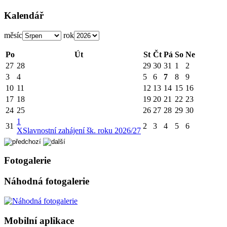
Kalendář
měsíc
rok
Po
Út
St
Čt
Pá
So
Ne
27
28
29
30
31
1
2
3
4
5
6
7
8
9
10
11
12
13
14
15
16
17
18
19
20
21
22
23
24
25
26
27
28
29
30
1
31
2
3
4
5
6
X
Slavnostní zahájení šk. roku 2026/27
Fotogalerie
Náhodná fotogalerie
Mobilní aplikace