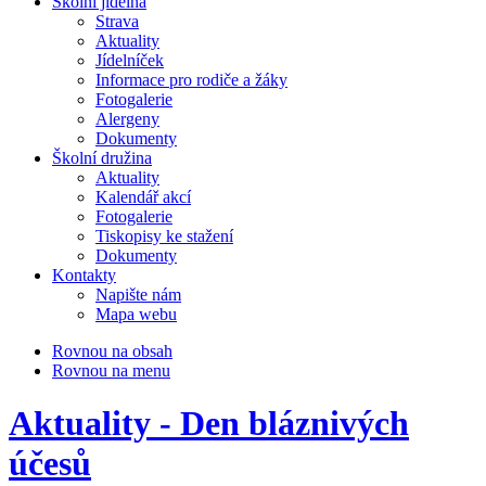
Školní jídelna
Strava
Aktuality
Jídelníček
Informace pro rodiče a žáky
Fotogalerie
Alergeny
Dokumenty
Školní družina
Aktuality
Kalendář akcí
Fotogalerie
Tiskopisy ke stažení
Dokumenty
Kontakty
Napište nám
Mapa webu
Rovnou na obsah
Rovnou na menu
Aktuality - Den bláznivých
účesů