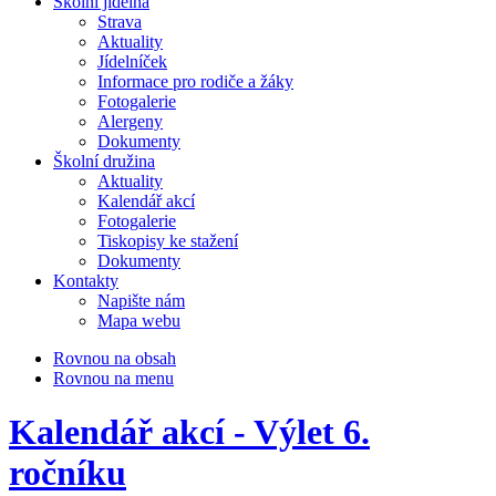
Školní jídelna
Strava
Aktuality
Jídelníček
Informace pro rodiče a žáky
Fotogalerie
Alergeny
Dokumenty
Školní družina
Aktuality
Kalendář akcí
Fotogalerie
Tiskopisy ke stažení
Dokumenty
Kontakty
Napište nám
Mapa webu
Rovnou na obsah
Rovnou na menu
Kalendář akcí - Výlet 6.
ročníku