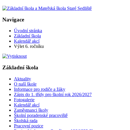
Navigace
Úvodní stránka
Základní škola
Kalendář akcí
Výlet 6. ročníku
Základní škola
Aktuality
O naší škole
Informace pro rodiče a žáky
Zápis do 1. třídy pro školní rok 2026/2027
Fotogalerie
Kalendář akcí
Zaměstnanci školy
Školní poradenské pracoviště
Školská rada
Pracovní pozice