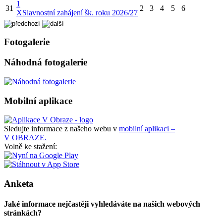
1
31
2
3
4
5
6
X
Slavnostní zahájení šk. roku 2026/27
Fotogalerie
Náhodná fotogalerie
Mobilní aplikace
Sledujte informace z našeho webu v
mobilní aplikaci –
V OBRAZE.
Volně ke stažení:
Anketa
Jaké informace nejčastěji vyhledáváte na našich webových
stránkách?