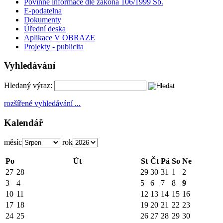
Povinné informace dle zákona 106/1999 Sb.
E-podatelna
Dokumenty
Úřední deska
Aplikace V OBRAZE
Projekty - publicita
Vyhledávání
Hledaný výraz:
rozšířené vyhledávání ...
Kalendář
měsíc
rok
Po
Út
St
Čt
Pá
So
Ne
27
28
29
30
31
1
2
3
4
5
6
7
8
9
10
11
12
13
14
15
16
17
18
19
20
21
22
23
24
25
26
27
28
29
30