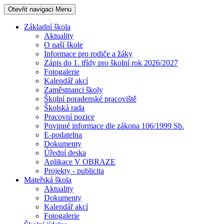
Otevřit navigaci
Menu
Základní škola
Aktuality
O naší škole
Informace pro rodiče a žáky
Zápis do 1. třídy pro školní rok 2026/2027
Fotogalerie
Kalendář akcí
Zaměstnanci školy
Školní poradenské pracoviště
Školská rada
Pracovní pozice
Povinné informace dle zákona 106/1999 Sb.
E-podatelna
Dokumenty
Úřední deska
Aplikace V OBRAZE
Projekty - publicita
Mateřská škola
Aktuality
Dokumenty
Kalendář akcí
Fotogalerie