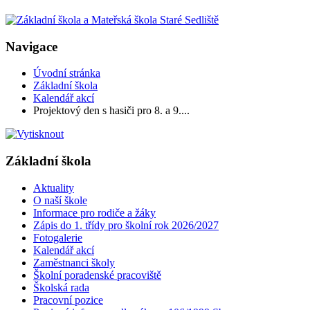
Navigace
Úvodní stránka
Základní škola
Kalendář akcí
Projektový den s hasiči pro 8. a 9....
Základní škola
Aktuality
O naší škole
Informace pro rodiče a žáky
Zápis do 1. třídy pro školní rok 2026/2027
Fotogalerie
Kalendář akcí
Zaměstnanci školy
Školní poradenské pracoviště
Školská rada
Pracovní pozice