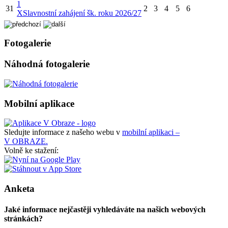
1
31
2
3
4
5
6
X
Slavnostní zahájení šk. roku 2026/27
Fotogalerie
Náhodná fotogalerie
Mobilní aplikace
Sledujte informace z našeho webu v
mobilní aplikaci –
V OBRAZE.
Volně ke stažení:
Anketa
Jaké informace nejčastěji vyhledáváte na našich webových
stránkách?