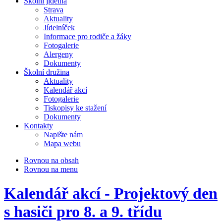
Školní jídelna
Strava
Aktuality
Jídelníček
Informace pro rodiče a žáky
Fotogalerie
Alergeny
Dokumenty
Školní družina
Aktuality
Kalendář akcí
Fotogalerie
Tiskopisy ke stažení
Dokumenty
Kontakty
Napište nám
Mapa webu
Rovnou na obsah
Rovnou na menu
Kalendář akcí - Projektový den
s hasiči pro 8. a 9. třídu