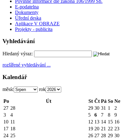
Povinné informace dle zákona 106/1999 Sb.
E-podatelna
Dokumenty
Úřední deska
Aplikace V OBRAZE
Projekty - publicita
Vyhledávání
Hledaný výraz:
rozšířené vyhledávání ...
Kalendář
měsíc
rok
Po
Út
St
Čt
Pá
So
Ne
27
28
29
30
31
1
2
3
4
5
6
7
8
9
10
11
12
13
14
15
16
17
18
19
20
21
22
23
24
25
26
27
28
29
30