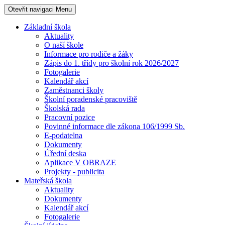
Otevřit navigaci
Menu
Základní škola
Aktuality
O naší škole
Informace pro rodiče a žáky
Zápis do 1. třídy pro školní rok 2026/2027
Fotogalerie
Kalendář akcí
Zaměstnanci školy
Školní poradenské pracoviště
Školská rada
Pracovní pozice
Povinné informace dle zákona 106/1999 Sb.
E-podatelna
Dokumenty
Úřední deska
Aplikace V OBRAZE
Projekty - publicita
Mateřská škola
Aktuality
Dokumenty
Kalendář akcí
Fotogalerie