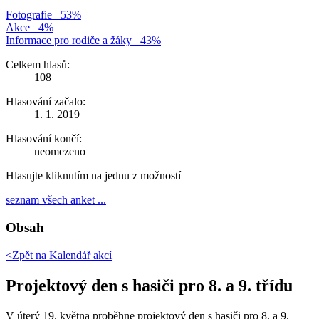
Fotografie
53%
Akce
4%
Informace pro rodiče a žáky
43%
Celkem hlasů:
108
Hlasování začalo:
1. 1. 2019
Hlasování končí:
neomezeno
Hlasujte kliknutím na jednu z možností
seznam všech anket ...
Obsah
<Zpět na
Kalendář akcí
Projektový den s hasiči pro 8. a 9. třídu
V úterý 19. května proběhne projektový den s hasiči pro 8. a 9.