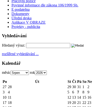
Pracovní pozice
Povinné informace dle zákona 106/1999 Sb.
E-podatelna
Dokumenty
Úřední deska
Aplikace V OBRAZE
Projekty - publicita
Vyhledávání
Hledaný výraz:
rozšířené vyhledávání ...
Kalendář
měsíc
rok
Po
Út
St
Čt
Pá
So
Ne
27
28
29
30
31
1
2
3
4
5
6
7
8
9
10
11
12
13
14
15
16
17
18
19
20
21
22
23