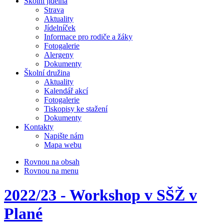
Školní jídelna
Strava
Aktuality
Jídelníček
Informace pro rodiče a žáky
Fotogalerie
Alergeny
Dokumenty
Školní družina
Aktuality
Kalendář akcí
Fotogalerie
Tiskopisy ke stažení
Dokumenty
Kontakty
Napište nám
Mapa webu
Rovnou na obsah
Rovnou na menu
2022/23 - Workshop v SŠŽ v
Plané