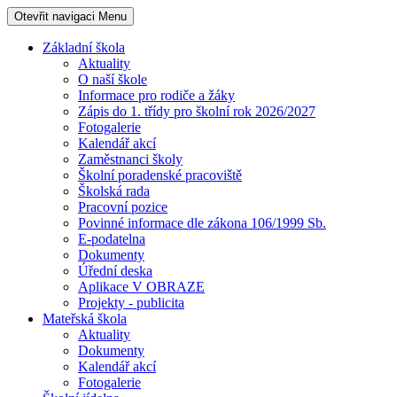
Otevřit navigaci
Menu
Základní škola
Aktuality
O naší škole
Informace pro rodiče a žáky
Zápis do 1. třídy pro školní rok 2026/2027
Fotogalerie
Kalendář akcí
Zaměstnanci školy
Školní poradenské pracoviště
Školská rada
Pracovní pozice
Povinné informace dle zákona 106/1999 Sb.
E-podatelna
Dokumenty
Úřední deska
Aplikace V OBRAZE
Projekty - publicita
Mateřská škola
Aktuality
Dokumenty
Kalendář akcí
Fotogalerie