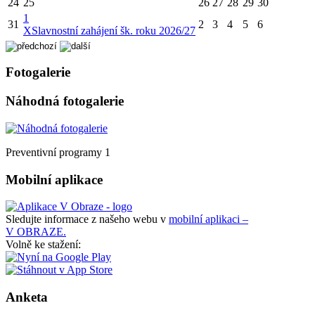
24
25
26
27
28
29
30
1
31
2
3
4
5
6
X
Slavnostní zahájení šk. roku 2026/27
Fotogalerie
Náhodná fotogalerie
Preventivní programy 1
Mobilní aplikace
Sledujte informace z našeho webu v
mobilní aplikaci –
V OBRAZE.
Volně ke stažení:
Anketa