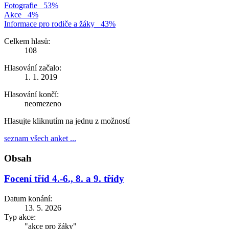
Fotografie
53%
Akce
4%
Informace pro rodiče a žáky
43%
Celkem hlasů:
108
Hlasování začalo:
1. 1. 2019
Hlasování končí:
neomezeno
Hlasujte kliknutím na jednu z možností
seznam všech anket ...
Obsah
Focení tříd 4.-6., 8. a 9. třídy
Datum konání:
13. 5. 2026
Typ akce:
"akce pro žáky"