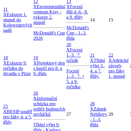
12
13
X
Enviromentální
X
Focení
11
centrum Krsy -
tříd 4.-6., 8.
X
Exkurze 1.
exkurze 2.
a 9. třídy
stupně do
14
15
stupně
Kolowratových
McDonald's
sadů
McDonald's Cup
Cup - 1.-3.
2026
třída
20
X
Focení
1.-3., 7.
21
22
18
19
ročník
X
Třídní
X
Atletické
X
Exkurze 9.
X
Projektový den
výlet 3.,
závody
ročníku do
s hasiči pro 8. a
Focení
4. a 7.
pro žáky
divadla v Plzni
9. třídu
1.-3., 7. +
třídy.
1. stupně
5. a 9.
ročníku
26
X
Informační
schůzka pro
28
25
rodiče budoucích
X
Zámek
X
BESIP soutěž
prvňáčků
27
Nebílovy
29
pro žáky 4. a 5.
- 1.-3.
třídy
Třídní výlet 9.
třída
třídy - Karlovy