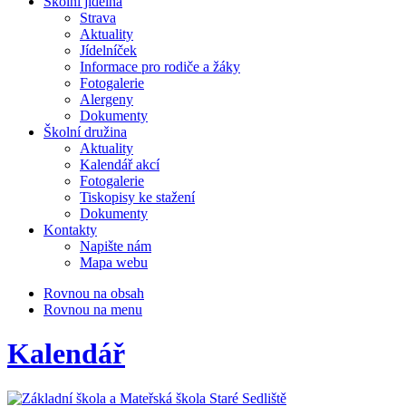
Školní jídelna
Strava
Aktuality
Jídelníček
Informace pro rodiče a žáky
Fotogalerie
Alergeny
Dokumenty
Školní družina
Aktuality
Kalendář akcí
Fotogalerie
Tiskopisy ke stažení
Dokumenty
Kontakty
Napište nám
Mapa webu
Rovnou na obsah
Rovnou na menu
Kalendář