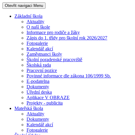
Otevřit navigaci
Menu
Základní škola
Aktuality
O naší škole
Informace pro rodiče a žáky
Zápis do 1. třídy pro školní rok 2026/2027
Fotogalerie
Kalendář akcí
Zaměstnanci školy
Školní poradenské pracoviště
Školská rada
Pracovní pozice
Povinné informace dle zákona 106/1999 Sb.
E-podatelna
Dokumenty
Úřední deska
Aplikace V OBRAZE
Projekty - publicita
Mateřská škola
Aktuality
Dokumenty
Kalendář akcí
Fotogalerie