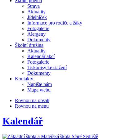
Školní jídelna
Strava
Aktuality
Jídelníček
Informace pro rodiče a žáky
Fotogalerie
Alergeny
Dokumenty
Školní družina
Aktuality
Kalendář akcí
Fotogalerie
Tiskopisy ke stažení
Dokumenty
Kontakty
Napište nám
Mapa webu
Rovnou na obsah
Rovnou na menu
Kalendář