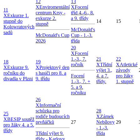
12
13
X
Enviromentální
X
Focení
11
centrum Krsy -
tříd 4.-6., 8.
X
Exkurze 1.
exkurze 2.
a 9. třídy
stupně do
14
15
stupně
Kolowratových
McDonald's
sadů
McDonald's Cup
Cup - 1.-3.
2026
třída
20
X
Focení
1.-3., 7.
21
22
18
19
ročník
X
Třídní
X
Atletické
X
Exkurze 9.
X
Projektový den
výlet 3.,
závody
ročníku do
s hasiči pro 8. a
Focení
4. a 7.
pro žáky
divadla v Plzni
9. třídu
1.-3., 7. +
třídy.
1. stupně
5. a 9.
ročníku
26
X
Informační
schůzka pro
28
25
rodiče budoucích
X
Zámek
X
BESIP soutěž
prvňáčků
27
Nebílovy
29
pro žáky 4. a 5.
- 1.-3.
třídy
Třídní výlet 9.
třída
třídy - Karlovy