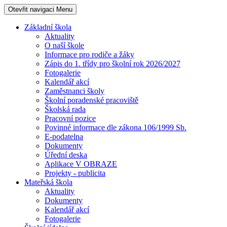
Otevřit navigaci
Menu
Základní škola
Aktuality
O naší škole
Informace pro rodiče a žáky
Zápis do 1. třídy pro školní rok 2026/2027
Fotogalerie
Kalendář akcí
Zaměstnanci školy
Školní poradenské pracoviště
Školská rada
Pracovní pozice
Povinné informace dle zákona 106/1999 Sb.
E-podatelna
Dokumenty
Úřední deska
Aplikace V OBRAZE
Projekty - publicita
Mateřská škola
Aktuality
Dokumenty
Kalendář akcí
Fotogalerie